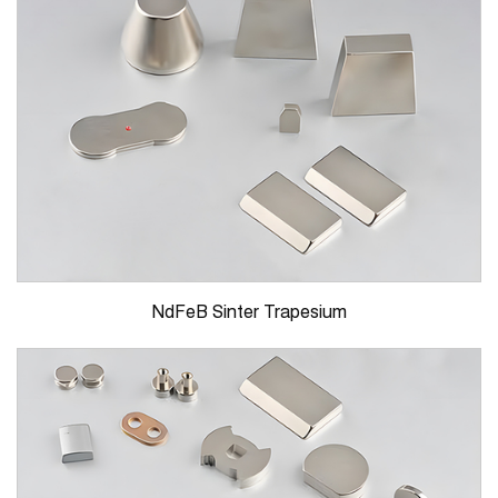
NdFeB Sinter Trapesium